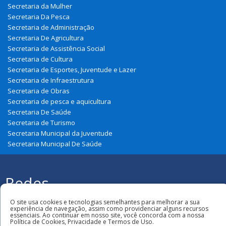
Secretaria da Mulher
Secretaria Da Pesca
Secretaria de Administração
Secretaria De Agricultura
Secretaria de Assistência Social
Secretaria de Cultura
Secretaria de Esportes, Juventude e Lazer
Secretaria de Infraestrutura
Secretaria de Obras
Secretaria de pesca e aquicultura
Secretaria De Saúde
Secretaria de Turismo
Secretaria Municipal da Juventude
Secretaria Municipal De Saúde
Redes
Sociais
Todos os direitos reservados à Prefeitura
O site usa cookies e tecnologias semelhantes para melhorar a sua
Municipal de Paulino Neves
experiência de navegação, assim como providenciar alguns recursos
essenciais. Ao continuar em nosso site, você concorda com a nossa
Política de Cookies, Privacidade e Termos de Uso.