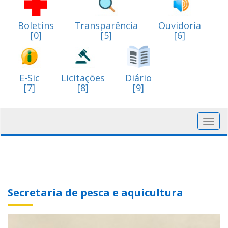
Boletins
Transparência
Ouvidoria
[0]
[5]
[6]
E-Sic
Licitações
Diário
[7]
[8]
[9]
Toggl
navig
Secretaria de pesca e aquicultura