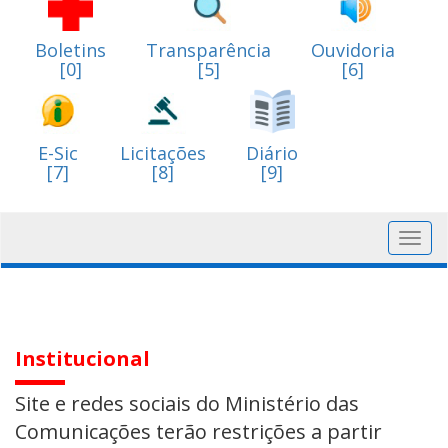
Boletins
Transparência
Ouvidoria
[0]
[5]
[6]
E-Sic
Licitações
Diário
[7]
[8]
[9]
Toggl
navig
Institucional
Site e redes sociais do Ministério das
Comunicações terão restrições a partir