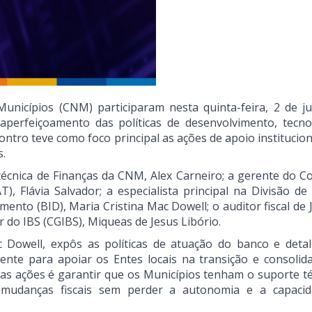
unicípios (CNM) participaram nesta quinta-feira, 2 de ju
 aperfeiçoamento das políticas de desenvolvimento, tecno
contro teve como foco principal as ações de apoio institucio
s.
técnica de Finanças da CNM, Alex Carneiro; a gerente do C
), Flávia Salvador; a especialista principal na Divisão de
nto (BID), Maria Cristina Mac Dowell; o auditor fiscal de J
r do IBS (CGIBS), Miqueas de Jesus Libório.
 Dowell, expôs as políticas de atuação do banco e deta
nte para apoiar os Entes locais na transição e consolid
 das ações é garantir que os Municípios tenham o suporte té
as mudanças fiscais sem perder a autonomia e a capaci