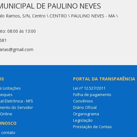
MUNICIPAL DE PAULINO NEVES
aulo Ramos, S/N, Centro \ CENTRO \ PAULINO NEVES - MA \
to: 08:00 às 13:00
7681
tarias@gmail.com
OS
PORTAL DA TRANSPARÊNCIA
e Licitações
Lei nº 12.527/2011
heques
Folha de pagamento
al Eletrônica - NFS
Convênios
mento do Servidor
Diário Oficial
 Online
Organograma
Legislação
ONOSCO
Prestação de Contas
 contato