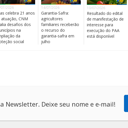
/07/2026
14/07/2026
10/07/2026
as celebra 21 anos
Garantia-Safra:
Resultado do edital
 atuação, CNM
agricultores
de manifestação de
alia desafios dos
familiares receberão
interesse para
nicípios na
o recurso do
execução do PAA
pliação da
garantia-safra em
está disponível
oteção social
julho
a Newsletter. Deixe seu nome e e-mail!