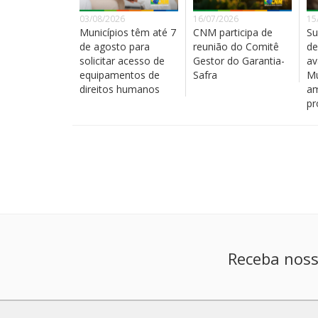
03/08/2026
16/07/2026
15
Municípios têm até 7
CNM participa de
Su
de agosto para
reunião do Comitê
de
solicitar acesso de
Gestor do Garantia-
av
equipamentos de
Safra
Mu
direitos humanos
am
pr
Receba noss