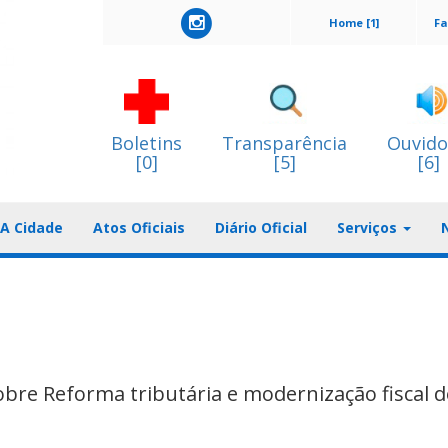
Home [1]
Fa
Boletins
Transparência
Ouvido
[0]
[5]
[6]
A Cidade
Atos Oficiais
Diário Oficial
Serviços
bre Reforma tributária e modernização fiscal 