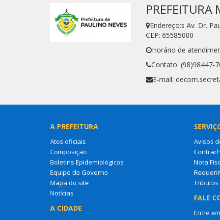
PREFEITURA 
Endereço:s Av. Dr. P
CEP: 65585000
Horário de atendimen
Contato: (98)98447-
E-mail: decom.secre
A PREFEITURA
SERVIÇ
Atos oficiais
Avisos d
Composição
Contrac
Boletins Epidemiológicos
Nota Fisc
Equipe de Governo
Requeri
Mapa do site
Tributos
Notícias
FALE C
A CIDADE
Entre em