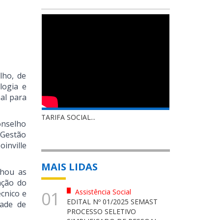
lho, de
logia e
nal para
TARIFA SOCIAL...
onselho
 Gestão
oinville
MAIS LIDAS
lhou as
ação do
Assistência Social
01
cnico e
EDITAL Nº 01/2025 SEMAST
dade de
PROCESSO SELETIVO