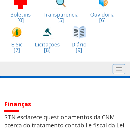
Boletins
Transparência
Ouvidoria
[0]
[5]
[6]
E-Sic
Licitações
Diário
[7]
[8]
[9]
Toggl
navig
Finanças
STN esclarece questionamentos da CNM
acerca do tratamento contábil e fiscal da Lei