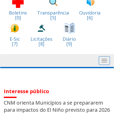
Boletins
Transparência
Ouvidoria
[0]
[5]
[6]
E-Sic
Licitações
Diário
[7]
[8]
[9]
Toggl
navig
Interesse público
CNM orienta Municípios a se prepararem
para impactos do El Niño previsto para 2026