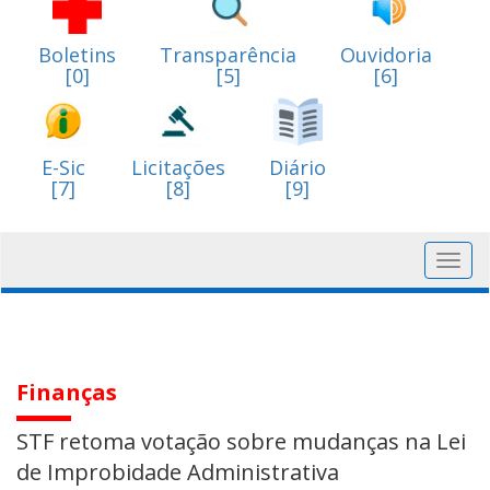
Boletins
Transparência
Ouvidoria
[0]
[5]
[6]
E-Sic
Licitações
Diário
[7]
[8]
[9]
Toggl
navig
Finanças
STF retoma votação sobre mudanças na Lei
de Improbidade Administrativa