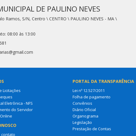
MUNICIPAL DE PAULINO NEVES
aulo Ramos, S/N, Centro \ CENTRO \ PAULINO NEVES - MA \
to: 08:00 às 13:00
7681
tarias@gmail.com
OS
PORTAL DA TRANSPARÊNCIA
e Licitações
Lei nº 12.527/2011
heques
Folha de pagamento
al Eletrônica - NFS
Convênios
mento do Servidor
Diário Oficial
 Online
Organograma
Legislação
ONOSCO
Prestação de Contas
 contato