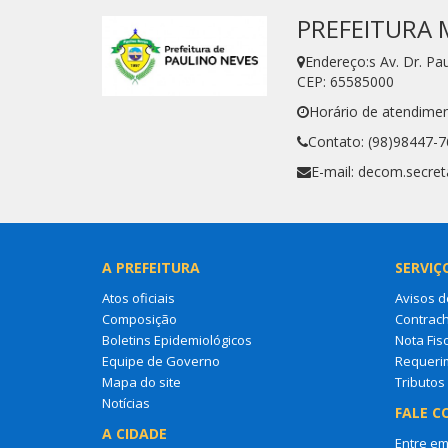
PREFEITURA 
Endereço:s Av. Dr. P
CEP: 65585000
Horário de atendimen
Contato: (98)98447-
E-mail: decom.secre
A PREFEITURA
SERVIÇ
Atos oficiais
Avisos d
Composição
Contrac
Boletins Epidemiológicos
Nota Fisc
Equipe de Governo
Requeri
Mapa do site
Tributos
Notícias
FALE C
A CIDADE
Entre em