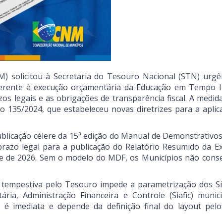
) solicitou à Secretaria do Tesouro Nacional (STN) urgê
ferente à execução orçamentária da Educação em Tempo I
os legais e as obrigações de transparência fiscal. A medid
o 135/2024, que estabeleceu novas diretrizes para a aplic
ublicação célere da 15ª edição do Manual de Demonstrativos 
razo legal para a publicação do Relatório Resumido da E
re de 2026. Sem o modelo do MDF, os Municípios não cons
 tempestiva pelo Tesouro impede a parametrização dos S
ia, Administração Financeira e Controle (Siafic) munici
 é imediata e depende da definição final do layout pel