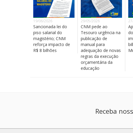
19/06/2026
29/05/2026
27
Sancionada lei do
CNM pede ao
Ap
piso salarial do
Tesouro urgência na
do
magistério; CNM
publicação de
im
reforça impacto de
manual para
bi
R$ 8 bilhões
adequação de novas
Mu
regras da execução
orçamentária da
educação
Receba noss