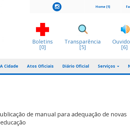
Home [1]
Fa
Boletins
Transparência
Ouvido
[0]
[5]
[6]
A Cidade
Atos Oficiais
Diário Oficial
Serviços
ublicação de manual para adequação de novas
 educação