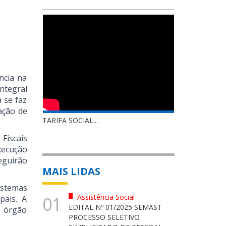
ncia na
ntegral
a se faz
ação de
TARIFA SOCIAL...
Fiscais
xecução
eguirão
MAIS LIDAS
istemas
Assistência Social
01
pais. A
EDITAL Nº 01/2025 SEMAST
o órgão
PROCESSO SELETIVO