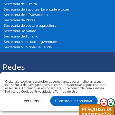
Secretaria de Cultura
Secretaria de Esportes, Juventude e Lazer
Secretaria de Infraestrutura
Secretaria de Obras
Secretaria de pesca e aquicultura
Secretaria De Saúde
Secretaria de Turismo
Secretaria Municipal da Juventude
Secretaria Municipal De Saúde
Redes
Sociais
Todos os direitos reservados à Prefeitura
Municipal de Paulino Neves
O site usa cookies e tecnologias semelhantes para melhorar a sua
experiência de navegação, assim como providenciar alguns recursos
essenciais. Ao continuar em nosso site, você concorda com a nossa
Política de Cookies, Privacidade e Termos de Uso.
Ver termos
Concordar e continuar