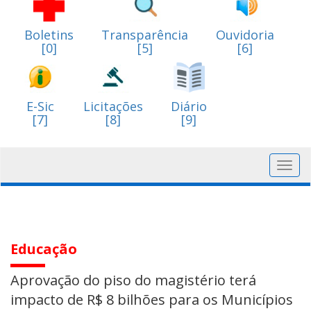
Boletins
Transparência
Ouvidoria
[0]
[5]
[6]
E-Sic
Licitações
Diário
[7]
[8]
[9]
Toggl
navig
Educação
Aprovação do piso do magistério terá
impacto de R$ 8 bilhões para os Municípios