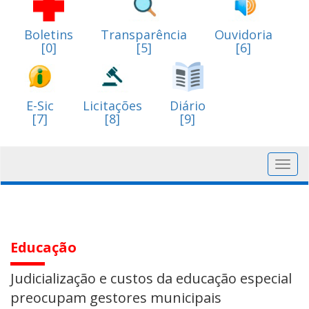
Boletins
Transparência
Ouvidoria
[0]
[5]
[6]
E-Sic
Licitações
Diário
[7]
[8]
[9]
Toggl
navig
Educação
Judicialização e custos da educação especial
preocupam gestores municipais