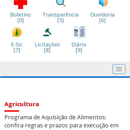
Boletins
Transparência
Ouvidoria
[0]
[5]
[6]
E-Sic
Licitações
Diário
[7]
[8]
[9]
Toggl
navig
Agricultura
Programa de Aquisição de Alimentos:
confira regras e prazos para execução em